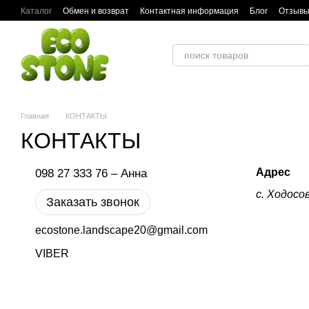
Перейти к основному контенту
Каталог
Обмен и возврат
Контактная информация
Блог
Отзывы
Главная
КОНТАКТЫ
КОНТАКТЫ
Адрес
098 27 333 76 – Анна
с. Ходосов
Заказать звонок
ecostone.landscape20@gmail.com
VIBER