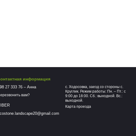
Контактная информация
98 27 333 76 – Анна
с. Ходосовка, заезд со стороны с.
Круглик. Режим работы: Пн. – Пт.: с
ерезвонить вам?
9:00 до 18:00. Сб.: выходной. Вс.:
выходной.
IBER
Карта проезда
costone.landscape20@gmail.com