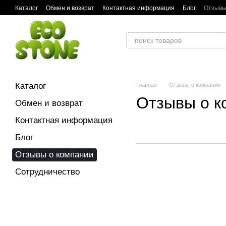
Перейти к основному контенту
Каталог
Обмен и возврат
Контактная информация
Блог
Отзывы
Каталог
Главная
Отзывы о компании
Отзывы о к
Обмен и возврат
Контактная информация
Блог
Отзывы о компании
Сотрудничество