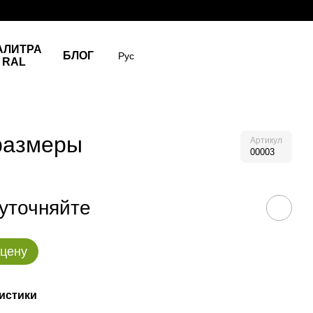
АЛИТРА
БЛОГ
Рус
RAL
размеры
Артикул
00003
уточняйте
 цену
истики