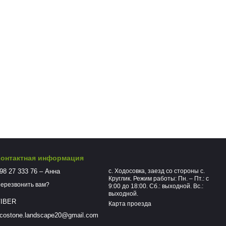
Контактная информация
98 27 333 76 – Анна
с. Ходосовка, заезд со стороны с.
Круглик. Режим работы: Пн. – Пт.: с
ерезвонить вам?
9:00 до 18:00. Сб.: выходной. Вс.:
выходной.
IBER
Карта проезда
costone.landscape20@gmail.com